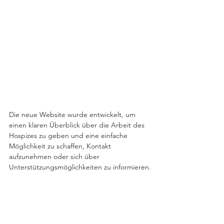
Die neue Website wurde entwickelt, um 
einen klaren Überblick über die Arbeit des 
Hospizes zu geben und eine einfache 
Möglichkeit zu schaffen, Kontakt 
aufzunehmen oder sich über 
Unterstützungsmöglichkeiten zu informieren.
Ein herzliches Dankeschön an das Team des 
St. Elisabeth Hospizes für die 
vertrauensvolle Zusammenarbeit bei diesem 
bedeutenden Projekt!