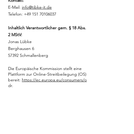
Kontakt:
E-Mail:
info@tibke-it.de
Telefon:
+49 151 70106037
Inhaltlich Verantwortlicher gem. § 18 Abs.
2 MStV:
Jonas Lübke
Berghausen 6
57392 Schmallenberg
Die Europäische Kommission stellt eine
Plattform zur Online-Streitbeilegung (OS)
bereit:
https://ec.europa.eu/consumers/o
dr
.
Unsere E-Mail-Adresse finden Sie oben im
Impressum.
Wir sind nicht bereit oder verpflichtet, an
Streitbeilegungsverfahren vor einer
Verbraucherschlichtungsstelle
teilzunehmen.