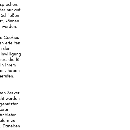
rsprechen.
der nur auf
 Schließen
rt, können
t werden.
te Cookies
n erteilten
n der
inwilligung
es, die für
in Ihrem
aben, haben
errufen.
sen Server
cht werden
 genutzten
serer
 Anbieter
efern zu
n. Daneben