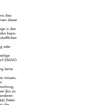
uns dies
isen dieser
ige in den
also bspw.
chaftlichen
ng oder
eitige
. b-f DSGVO
ng keine
ten müssen,
ür
dmachung,
en (bis zu
 anderen
e(r) Daten
ir die