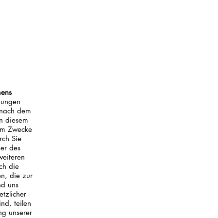
mens
stungen
n nach dem
In diesem
zum Zwecke
rch Sie
der des
weiteren
ch die
n, die zur
nd uns
tzlicher
nd, teilen
ng unserer