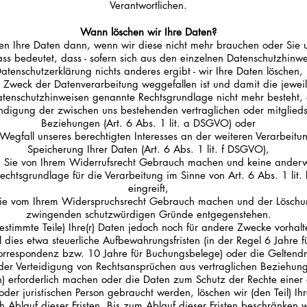
Verantwortlichen.
Wann löschen wir Ihre Daten?
en Ihre Daten dann, wenn wir diese nicht mehr brauchen oder Sie 
ss bedeutet, dass - sofern sich aus den einzelnen Datenschutzhinwe
atenschutzerklärung nichts anderes ergibt - wir Ihre Daten löschen,
 Zweck der Datenverarbeitung weggefallen ist und damit die jeweil
atenschutzhinweisen genannte Rechtsgrundlage nicht mehr besteht, 
digung der zwischen uns bestehenden vertraglichen oder mitglieds
Beziehungen (Art. 6 Abs. 1 lit. a DSGVO) oder
Wegfall unseres berechtigten Interesses an der weiteren Verarbeitu
Speicherung Ihrer Daten (Art. 6 Abs. 1 lit. f DSGVO),
 Sie von Ihrem Widerrufsrecht Gebrauch machen und keine anderw
Rechtsgrundlage für die Verarbeitung im Sinne von Art. 6 Abs. 1 lit
eingreift,
ie vom Ihrem Widerspruchsrecht Gebrauch machen und der Löschu
zwingenden schutzwürdigen Gründe entgegenstehen.
bestimmte Teile) Ihre(r) Daten jedoch noch für andere Zwecke vorhal
l dies etwa steuerliche Aufbewahrungsfristen (in der Regel 6 Jahre f
orrespondenz bzw. 10 Jahre für Buchungsbelege) oder die Gelten
er Verteidigung von Rechtsansprüchen aus vertraglichen Beziehung
n) erforderlich machen oder die Daten zum Schutz der Rechte einer
oder juristischen Person gebraucht werden, löschen wir (den Teil) Ihr
h Ablauf dieser Fristen. Bis zum Ablauf dieser Fristen beschränken w