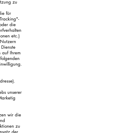
itzung zu
ie für
Tracking"-
oder die
rfverhalten
onen etc.)
 Nutzern
 Dienste
n auf Ihrem
hfolgenden
nwilligung.
dresse).
ebs unserer
Marketig
zen wir die
und
nktionen zu
insatz der