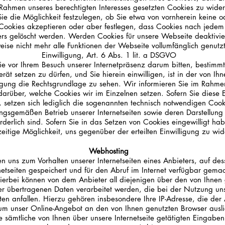
Rahmen unseres berechtigten Interesses gesetzten Cookies zu wide
ie die Möglichkeit festzulegen, ob Sie etwa von vornherein keine o
ookies akzeptieren oder aber festlegen, dass Cookies nach jedem
ers gelöscht werden. Werden Cookies für unsere Webseite deaktivie
eise nicht mehr alle Funktionen der Webseite vollumfänglich genutz
Einwilligung, Art. 6 Abs. 1 lit. a DSGVO
Sie vor Ihrem Besuch unserer Internetpräsenz darum bitten, bestimm
rät setzen zu dürfen, und Sie hierein einwilligen, ist in der von Ihne
ligung die Rechtsgrundlage zu sehen. Wir informieren Sie im Rahme
darüber, welche Cookies wir im Einzelnen setzen. Sofern Sie diese E
n, setzen sich lediglich die sogenannten technisch notwendigen Cooki
gsgemäßen Betrieb unserer Internetseiten sowie deren Darstellung 
rderlich sind. Sofern Sie in das Setzen von Cookies eingewilligt h
zeitige Möglichkeit, uns gegenüber der erteilten Einwilligung zu wid
Webhosting
 uns zum Vorhalten unserer Internetseiten eines Anbieters, auf des
netseiten gespeichert und für den Abruf im Internet verfügbar gema
Hierbei können von dem Anbieter all diejenigen über den von Ihnen
r übertragenen Daten verarbeitet werden, die bei der Nutzung un
iten anfallen. Hierzu gehören insbesondere Ihre IP-Adresse, die der
 um unser Online-Angebot an den von Ihnen genutzten Browser ausli
 sämtliche von Ihnen über unsere Internetseite getätigten Eingabe