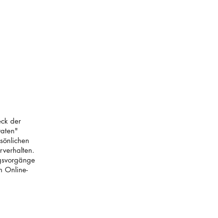
ERNEHMEN
JOBS
KONTAKT
eck der
Daten"
sönlichen
rverhalten.
ngsvorgänge
n Online-