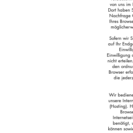
von uns im 
Dort haben S
Nachfrage C
Ihres Brows
möglicherw
Sofern wir 
auf Ihr Endge
Einwil
Einwilligung 
nicht erteile
den ordnun
Browser erfo
die jeder
Wir bedienen
unsere Inter
(Hosting). 
Browse
Internetse
benötigt,
können sowie