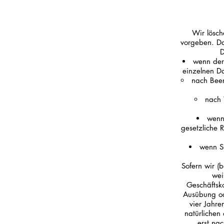
Wir lösch
vorgeben. Da
D
wenn der
einzelnen D
nach Been
nach 
wenn
gesetzliche 
wenn S
Sofern wir (
wei
Geschäftsk
Ausübung od
vier Jahre
natürlichen 
erst nac