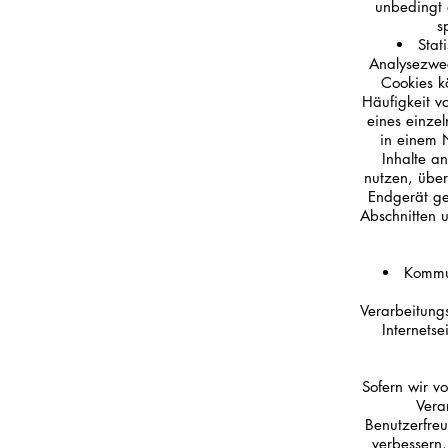
unbedingt 
s
Stat
Analysezwec
Cookies k
Häufigkeit v
eines einzel
in einem 
Inhalte a
nutzen, über
Endgerät ge
Abschnitten 
Kommun
Verarbeitungs
Internets
Sofern wir v
Vera
Benutzerfreu
verbessern.