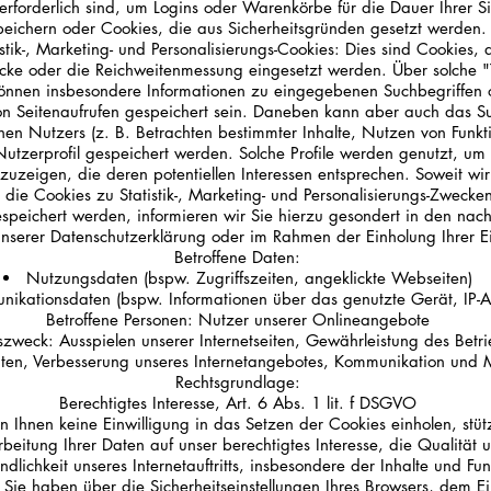
erforderlich sind, um Logins oder Warenkörbe für die Dauer Ihrer S
peichern oder Cookies, die aus Sicherheitsgründen gesetzt werden.
istik-, Marketing- und Personalisierungs-Cookies: Dies sind Cookies, d
ke oder die Reichweitenmessung eingesetzt werden. Über solche "
önnen insbesondere Informationen zu eingegebenen Suchbegriffen 
on Seitenaufrufen gespeichert sein. Daneben kann aber auch das Su
nen Nutzers (z. B. Betrachten bestimmter Inhalte, Nutzen von Funkti
Nutzerprofil gespeichert werden. Solche Profile werden genutzt, um
nzuzeigen, die deren potentiellen Interessen entsprechen. Soweit wir
 die Cookies zu Statistik-, Marketing- und Personalisierungs-Zwecke
speichert werden, informieren wir Sie hierzu gesondert in den nac
unserer Datenschutzerklärung oder im Rahmen der Einholung Ihrer Ei
Betroffene Daten:
Nutzungsdaten (bspw. Zugriffszeiten, angeklickte Webseiten)
ikationsdaten (bspw. Informationen über das genutzte Gerät, IP-A
Betroffene Personen: Nutzer unserer Onlineangebote
zweck: Ausspielen unserer Internetseiten, Gewährleistung des Betri
eiten, Verbesserung unseres Internetangebotes, Kommunikation und 
Rechtsgrundlage:
Berechtigtes Interesse, Art. 6 Abs. 1 lit. f DSGVO
on Ihnen keine Einwilligung in das Setzen der Cookies einholen, stüt
rbeitung Ihrer Daten auf unser berechtigtes Interesse, die Qualität 
ndlichkeit unseres Internetauftritts, insbesondere der Inhalte und Fu
 Sie haben über die Sicherheitseinstellungen Ihres Browsers, dem E