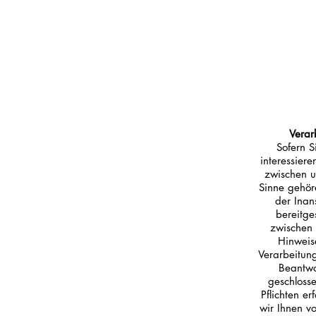
Verar
Sofern S
interessier
zwischen u
Sinne gehör
der Inan
bereitge
zwischen 
Hinweis
Verarbeitun
Beantwo
geschlosse
Pflichten e
wir Ihnen v