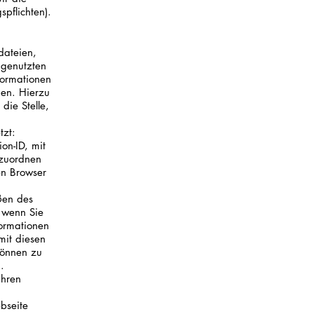
pflichten).
dateien,
 genutzten
formationen
en. Hierzu
die Stelle,
tzt:
on-ID, mit
 zuordnen
en Browser
ßen des
 wenn Sie
formationen
mit diesen
können zu
.
ihren
bseite