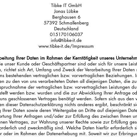
Tibke IT GmbH
Jonas Lübke
Berghausen 6
57392 Schmallenberg
Deutschland
015170106037
info@tibke-it.de
www.tibke-it.de/Impressum
beitung Ihrer Daten im Rahmen der Kerntätigkeit unseres Unterneh
ie unser Kunde oder Geschäftspartner sind oder sich für unsere Lei
en, richtet sich Art, Umfang und Zweck der Verarbeitung Ihrer Date
ns bestehenden vertraglichen bzw. vorvertraglichen Beziehungen. 
en zu den von uns verarbeiteten Daten all diejenigen Daten, die 
spruchnahme der vertraglichen bzw. vorvertraglichen Leistungen du
stellt werden bzw. wurden und die zur Abwicklung Ihrer Anfrage o
uns geschlossenen Vertrages benötigt werden. Sofern sich aus den 
en dieser Datenschutzerklärung nichts anderes ergibt, beschränkt si
g Ihrer Daten sowie deren Weitergabe an Dritte auf diejenigen Date
rtung Ihrer Anfragen und/oder zur Erfüllung des zwischen Ihnen u
nen Vertrages, zur Wahrung unserer Rechte sowie zur Erfüllung gese
rforderlich und zweckmäßig sind. Welche Daten hierfür erforderlich si
or oder im Rahmen der Datenerhebung mit. Soweit wir zur Erbringu