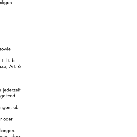
iligen
sowie
1 lit. b
sse, Art. 6
 jederzeit
 geltend
angen, ob
er oder
rlangen.
ngen, dass