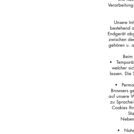
Verarbeitung
Unsere Int
bestehend a
Endgerät abg
zwischen de
gehören u. a
Beim 
Temporär
welcher si
lassen. Die
Perma
Browsers ge
auf unsere W
zu Sprachei
Cookies Ih
Sta
Neben 
Notw