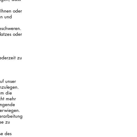
 Ihnen oder
en und
beschweren.
latzes oder
ederzeit zu
uf unser
inzulegen.
um die
cht mehr
ingende
berwiegen.
erarbeitung
se zu
se des