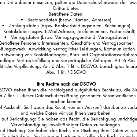
en Drittanbieter einsetzen, gelten die Datenschutzhinweise der jewe
Drittanbieter.
Betroffene Daten:
Bestandsdaten (bspw. Namen, Adressen)
Zahlungsdaten (bspw. Bankverbindungsdaten, Rechnungen)
Kontakdaten (bspw. E-Mail-Adresse, Telefonnummer, Postanschrift)
Vertragsdaten (bspw. Vertragsgegenstand, Vertragsdauer)
Betroffene Personen: Interessenten, Geschäfts- und Vertragspartner
itungszweck: Abwicklung vertraglicher Leistungen, Kommunikation 
antwortung von Kontaktanfragen, Büro und Organisationsverfahren
ndlage: Vertragserfüllung und vorvertragliche Anfragen, Art. 6 Abs. 
liche Verpflichtung, Art. 6 Abs. 1 lit. c DSGVO, berechtigtes Intere
Abs. 1 lit. f DSGVO
Ihre Rechte nach der DSGVO
GVO stehen Ihnen die nachfolgend aufgeführten Rechte zu, die Sie
n Ziffer 1. dieser Datenschutzerklärung genannten Verantwortlichen
machen können:
uf Auskunft: Sie haben das Recht, von uns Auskunft darüber zu verl
und welche Daten wir von Ihnen verarbeiten.
 auf Berichtigung: Sie haben das Recht, die Berichtigung unrichtig
Vervollständigung unvollständiger Daten zu verlangen.
auf Löschung: Sie haben das Recht, die Löschung Ihrer Daten zu ve
f Einschränkung: Sie haben in bestimmten Fällen das Recht zu verla