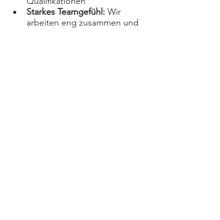
Qualifikationen
Starkes Teamgefühl:
 Wir 
arbeiten eng zusammen und 
unterstützen uns gegenseitig
Junges Team:
 Dynamisches, 
motiviertes und modernes 
Arbeitsumfeld
Klingt interessant?
Dann sende uns deine 
Bewerbungsunterlagen an: 
info@tibke-it.de
Die Geschäftsleitung kümmert sich 
persönlich um deine Bewerbung.
Wir freuen uns auf dich!