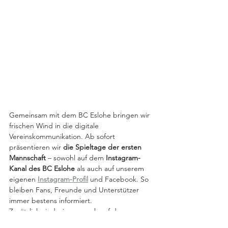
Gemeinsam mit dem BC Eslohe bringen wir 
frischen Wind in die digitale 
Vereinskommunikation. Ab sofort 
präsentieren wir 
die Spieltage der ersten 
Mannschaft
 – sowohl auf dem 
Instagram-
Kanal des BC Eslohe
 als auch auf unserem 
eigenen 
Instagram-Profil
 und Facebook. So 
bleiben Fans, Freunde und Unterstützer 
immer bestens informiert.
Zusätzlich sind wir nun auch auf der 
Plattform 
Staige
 als offizieller Sponsor 