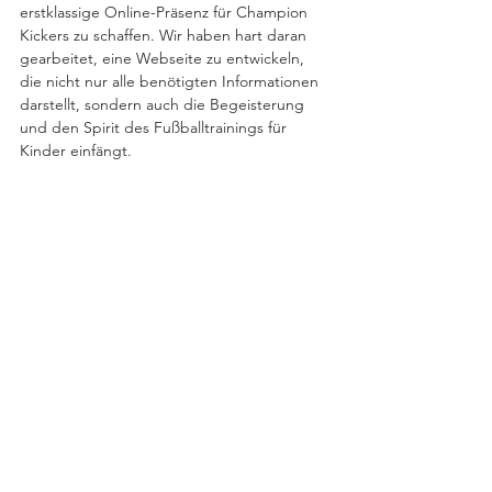
erstklassige Online-Präsenz für Champion 
Kickers zu schaffen. Wir haben hart daran 
gearbeitet, eine Webseite zu entwickeln, 
die nicht nur alle benötigten Informationen 
darstellt, sondern auch die Begeisterung 
und den Spirit des Fußballtrainings für 
Kinder einfängt.
Zum Schluss möchten wir uns bei den 
"Champion Kickers" bedanken, dass sie uns 
das Vertrauen geschenkt haben, ihre 
Website zu gestalten. Es war eine 
wunderbare Zusammenarbeit, bei der wir 
eng mit den beiden Gründern Justin 
Heymel und Thorsten Lohmann 
zusammengearbeitet haben, um ihre Vision 
zum Leben zu erwecken.
www.champion-kickers.de